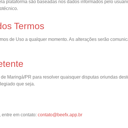
ela plataforma são baseadas nos dados informados pelo usuário
otécnico.
 dos Termos
mos de Uso a qualquer momento. As alterações serão comunica
etente
a de Maringá/PR para resolver quaisquer disputas oriundas dest
ilegiado que seja.
, entre em contato:
contato@beefx.app.br